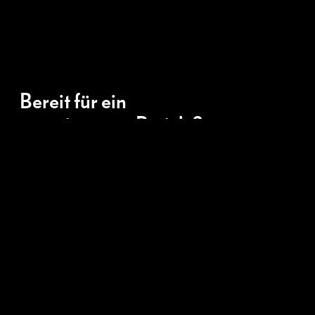
Bereit für ein
gemeinsames Projekt?
Sie suchen ein Kreativstudio mit außergewöhnlichen
Ideen, einer starken Umsetzung und Liebe zum Detail?
Dann schreiben Sie uns was Sie brauchen. Wir melden
uns dann gerne bei Ihnen.
Kontakt aufnehmen